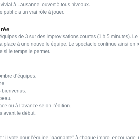
ivial à Lausanne, ouvert à tous niveaux.
 public a un vrai rôle à jouer.
irée
ipes de 3 sur des improvisations courtes (1 à 5 minutes). Le 
a place à une nouvelle équipe. Le spectacle continue ainsi en rot
e si le temps le permet.
s
ombre d’équipes.
ne.
ts bienvenus.
apeau.
ace ou à l’avance selon l’édition.
s avant le début.
t : il vote pour l’équipe "gagnante" à chaque impro, encourage, r